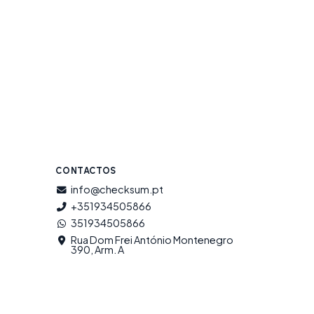
CONTACTOS
info@checksum.pt
+351934505866
351934505866
Rua Dom Frei António Montenegro
390, Arm. A