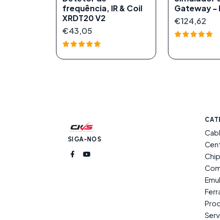
frequência, IR & Coil
Gateway -
XRDT20 V2
€124,62
€43,05
CAT
Cab
SIGA-NOS
Cent
Chip
Com
Emu
Fer
Prod
Serv