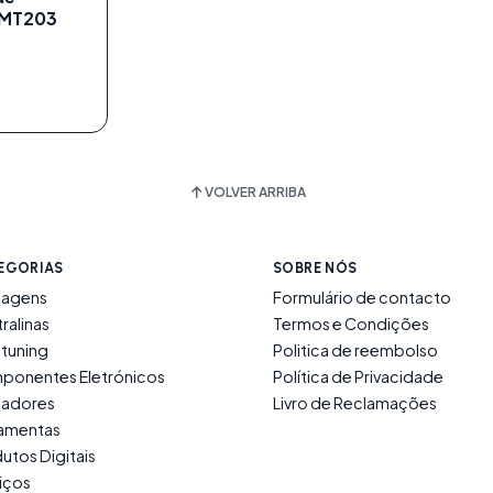
 MT203
VOLVER ARRIBA
EGORIAS
SOBRE NÓS
lagens
Formulário de contacto
ralinas
Termos e Condições
tuning
Politica de reembolso
ponentes Eletrónicos
Política de Privacidade
ladores
Livro de Reclamações
ramentas
utos Digitais
iços