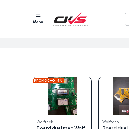
Menu
PROMOÇÃO -5%
Wolftech
Wolftech
Board dual map Wolf
Board dual