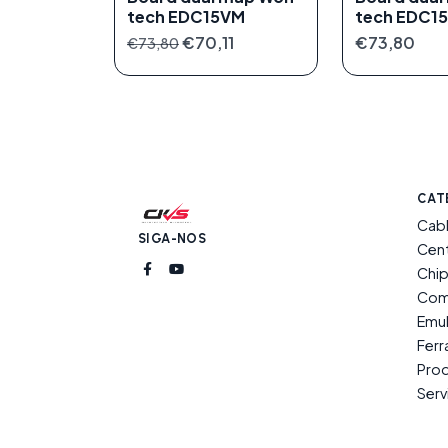
tech EDC15VM
tech EDC1
€70,11
€73,80
€73,80
CAT
Cab
SIGA-NOS
Cent
Chip
Com
Emu
Fer
Prod
Serv