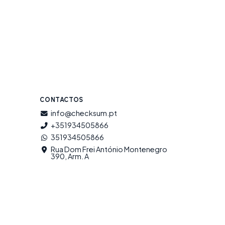
CONTACTOS
info@checksum.pt
+351934505866
351934505866
Rua Dom Frei António Montenegro
390, Arm. A