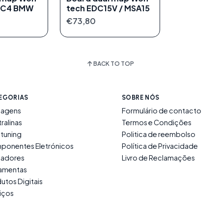
5C4 BMW
tech EDC15V / MSA15
€73,80
BACK TO TOP
EGORIAS
SOBRE NÓS
lagens
Formulário de contacto
ralinas
Termos e Condições
tuning
Politica de reembolso
ponentes Eletrónicos
Política de Privacidade
ladores
Livro de Reclamações
ramentas
utos Digitais
iços