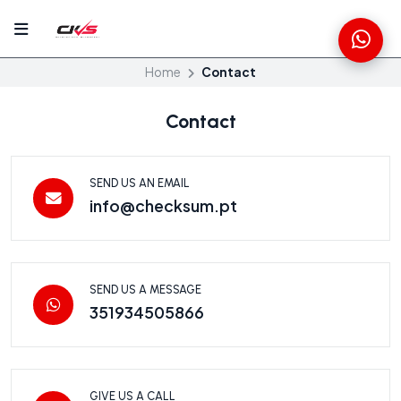
Home
Contact
Contact
SEND US AN EMAIL
info@checksum.pt
SEND US A MESSAGE
351934505866
GIVE US A CALL