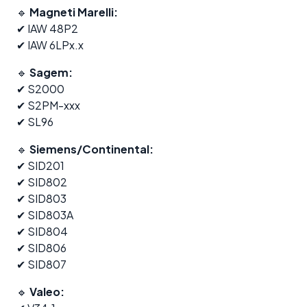
🔹
Magneti Marelli:
✔ IAW 48P2
✔ IAW 6LPx.x
🔹
Sagem:
✔ S2000
✔ S2PM-xxx
✔ SL96
🔹
Siemens/Continental:
✔ SID201
✔ SID802
✔ SID803
✔ SID803A
✔ SID804
✔ SID806
✔ SID807
🔹
Valeo: