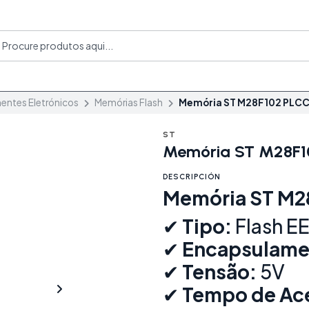
ntes Eletrónicos
Memórias Flash
Memória ST M28F102 PLCC
ST
Memória ST M28F1
DESCRIPCIÓN
Memória ST M2
✔
Tipo:
Flash EE
✔
Encapsulame
✔
Tensão:
5V
✔
Tempo de Ac