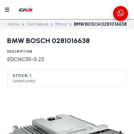
Home
Centralinas
Motor
BMW BOSCH 0281016638
BMW BOSCH 0281016638
DESCRIPTION
EDC16C35-5.23
STOCK:
1
Latest units!