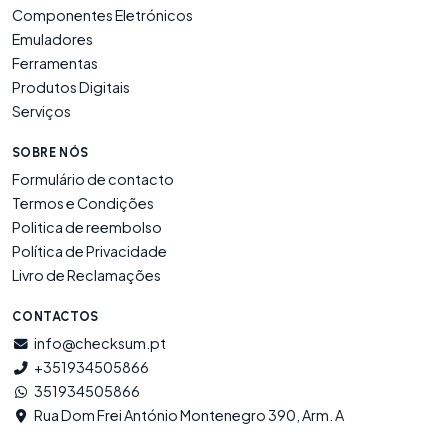
Componentes Eletrónicos
Emuladores
Ferramentas
Produtos Digitais
Serviços
SOBRE NÓS
Formulário de contacto
Termos e Condições
Politica de reembolso
Política de Privacidade
Livro de Reclamações
CONTACTOS
info@checksum.pt
+351934505866
351934505866
Rua Dom Frei António Montenegro 390, Arm. A