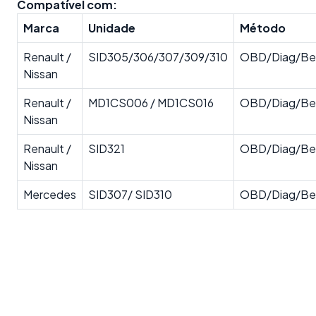
Compatível com:
Marca
Unidade
Método
Renault /
SID305/306/307/309/310
OBD/Diag/Be
Nissan
Renault /
MD1CS006 / MD1CS016
OBD/Diag/Be
Nissan
Renault /
SID321
OBD/Diag/Be
Nissan
Mercedes
SID307/ SID310
OBD/Diag/Be