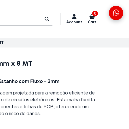
0
Account
Cart
MT
3mm x 8 MT
Estanho com Fluxo – 3mm
agem projetada para a remoção eficiente de
 de circuitos eletrônicos. Esta malha facilita
ponentes e trilhas de PCB, oferecendo um
do o risco de danos.