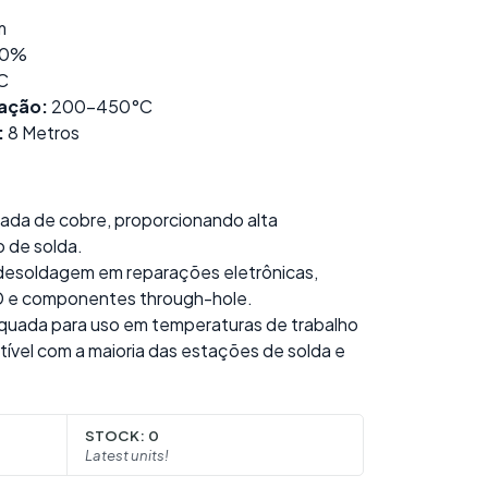
m
,0%
C
ação:
200-450°C
:
8 Metros
çada de cobre, proporcionando alta
 de solda.
 desoldagem em reparações eletrônicas,
D e componentes through-hole.
uada para uso em temperaturas de trabalho
vel com a maioria das estações de solda e
STOCK:
0
Latest units!