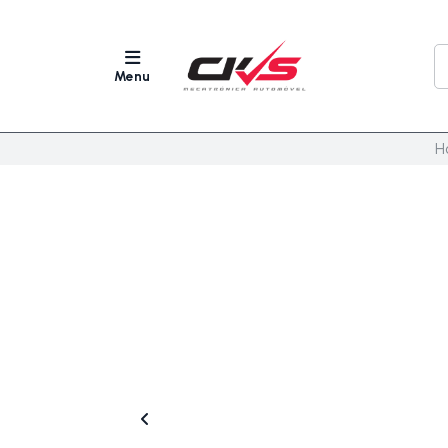
Menu
H