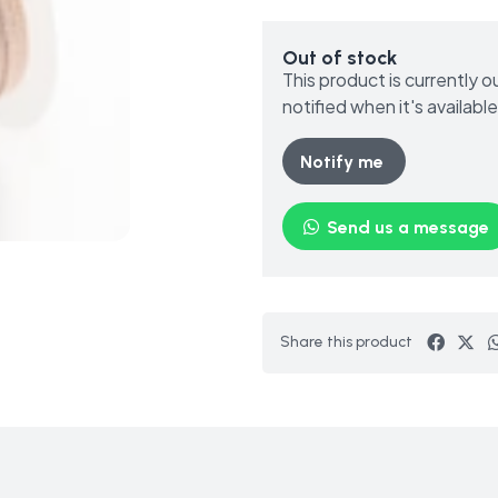
Out of stock
This product is currently 
notified when it's available
Notify me
Send us a message
Share this product