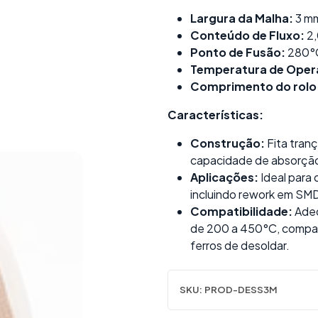
Largura da Malha:
3 m
Conteúdo de Fluxo:
2
Ponto de Fusão:
280°
Temperatura de Oper
Comprimento do rolo
Características:
Construção:
Fita tran
capacidade de absorção
Aplicações:
Ideal para
incluindo rework em SM
Compatibilidade:
Adeq
de 200 a 450°C, compatí
ferros de desoldar.
SKU:
PROD-DESS3M