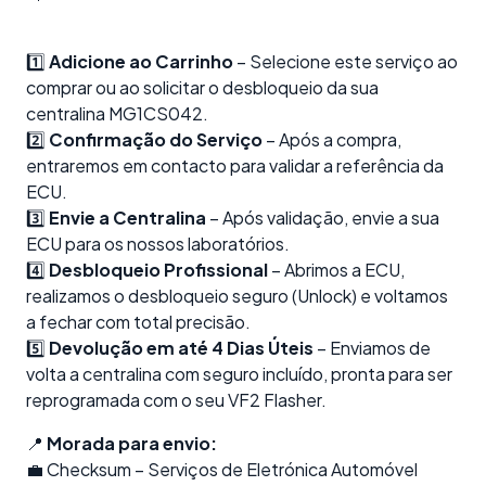
1️⃣
Adicione ao Carrinho
– Selecione este serviço ao
comprar ou ao solicitar o desbloqueio da sua
centralina MG1CS042.
2️⃣
Confirmação do Serviço
– Após a compra,
entraremos em contacto para validar a referência da
ECU.
3️⃣
Envie a Centralina
– Após validação, envie a sua
ECU para os nossos laboratórios.
4️⃣
Desbloqueio Profissional
– Abrimos a ECU,
realizamos o desbloqueio seguro (Unlock) e voltamos
a fechar com total precisão.
5️⃣
Devolução em até 4 Dias Úteis
– Enviamos de
volta a centralina com seguro incluído, pronta para ser
reprogramada com o seu VF2 Flasher.
📍
Morada para envio:
💼 Checksum – Serviços de Eletrónica Automóvel