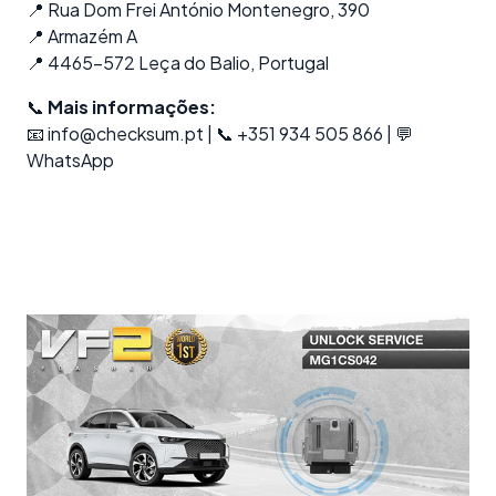
📍 Rua Dom Frei António Montenegro, 390
📍 Armazém A
📍 4465-572 Leça do Balio, Portugal
📞
Mais informações:
📧
info@checksum.pt
| 📞 +351 934 505 866 | 💬
WhatsApp