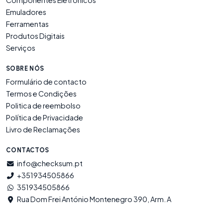
Componentes Eletrónicos
Emuladores
Ferramentas
Produtos Digitais
Serviços
SOBRE NÓS
Formulário de contacto
Termos e Condições
Politica de reembolso
Política de Privacidade
Livro de Reclamações
CONTACTOS
info@checksum.pt
+351934505866
351934505866
Rua Dom Frei António Montenegro 390, Arm. A