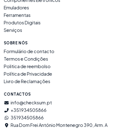
Componentes Eletrónicos
Emuladores
Ferramentas
Produtos Digitais
Serviços
SOBRE NÓS
Formulário de contacto
Termos e Condições
Politica de reembolso
Política de Privacidade
Livro de Reclamações
CONTACTOS
info@checksum.pt
+351934505866
351934505866
Rua Dom Frei António Montenegro 390, Arm. A