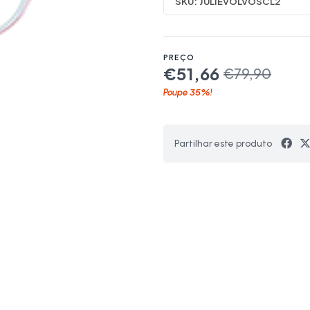
SKU:
JULIEVOLVOSCL2
PREÇO
€51,66
€79,90
35%
Poupe
!
Partilhar este produto