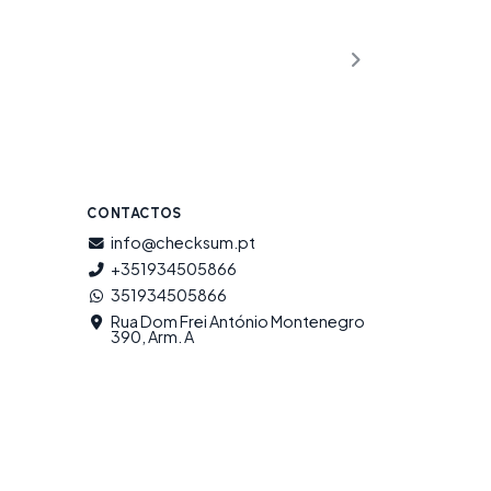
CONTACTOS
info@checksum.pt
+351934505866
351934505866
Rua Dom Frei António Montenegro
390, Arm. A