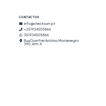
CONTACTOS
info@checksum.pt
+351934505866
351934505866
Rua Dom Frei António Montenegro
390, Arm. A