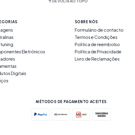
DE VOLTA AO TOPO
EGORIAS
SOBRE NÓS
lagens
Formulário de contacto
ralinas
Termos e Condições
tuning
Politica de reembolso
ponentes Eletrónicos
Política de Privacidade
ladores
Livro de Reclamações
ramentas
utos Digitais
iços
MÉTODOS DE PAGAMENTO ACEITES