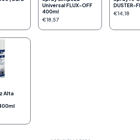
Universal FLUX-OFF
DUSTER-FL
400ml
€14,18
€18,57
z Alta
a
400ml