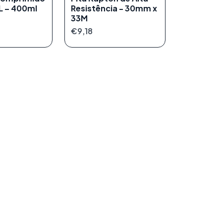
 – 400ml
Resistência - 30mm x
33M
€9,18