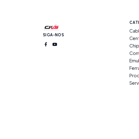
CAT
Cab
SIGA-NOS
Cent
Chip
Com
Emu
Fer
Prod
Serv