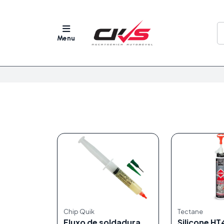
Menu
Chip Quik
Tectane
Fluxo de soldadura
Silicone HT