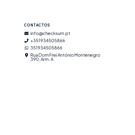
CONTACTOS
info@checksum.pt
+351934505866
351934505866
Rua Dom Frei António Montenegro
390, Arm. A