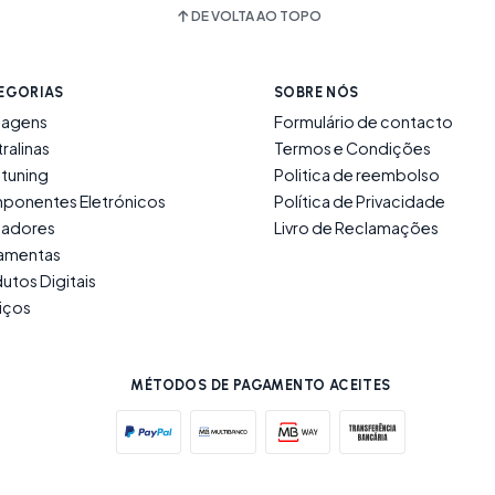
DE VOLTA AO TOPO
EGORIAS
SOBRE NÓS
lagens
Formulário de contacto
ralinas
Termos e Condições
tuning
Politica de reembolso
ponentes Eletrónicos
Política de Privacidade
ladores
Livro de Reclamações
ramentas
utos Digitais
iços
MÉTODOS DE PAGAMENTO ACEITES