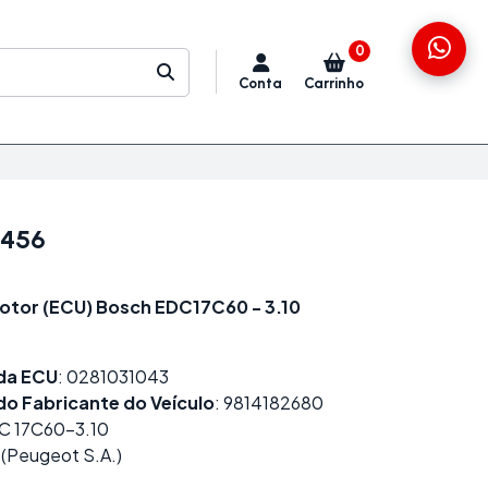
0
Conta
Carrinho
2456
otor (ECU) Bosch EDC17C60 - 3.10
da ECU
: 0281031043
o Fabricante do Veículo
: 9814182680
DC 17C60-3.10
 (Peugeot S.A.)