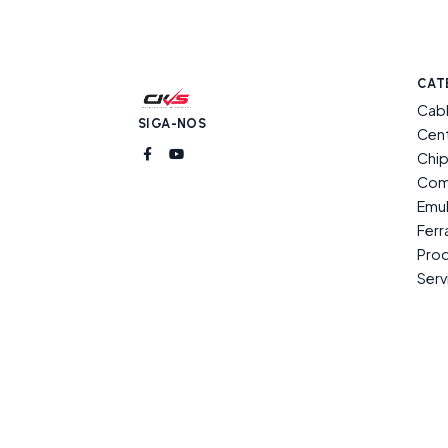
CAT
Cab
SIGA-NOS
Cent
Chip
Com
Emu
Fer
Prod
Serv