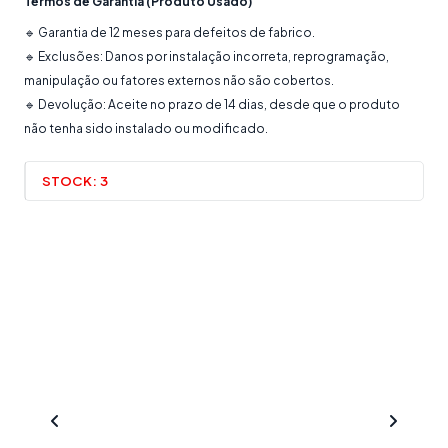
Termos de Garantia (Produto Usado)
🔹 Garantia de 12 meses para defeitos de fabrico.
🔹 Exclusões: Danos por instalação incorreta, reprogramação,
manipulação ou fatores externos não são cobertos.
🔹 Devolução: Aceite no prazo de 14 dias, desde que o produto
não tenha sido instalado ou modificado.
STOCK:
3