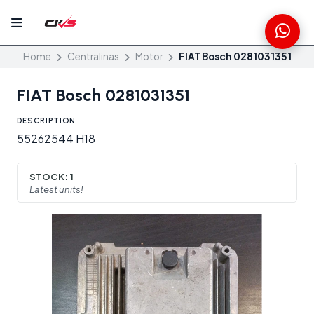
Home
Centralinas
Motor
FIAT Bosch 0281031351
FIAT Bosch 0281031351
DESCRIPTION
55262544 H18
STOCK:
1
Latest units!