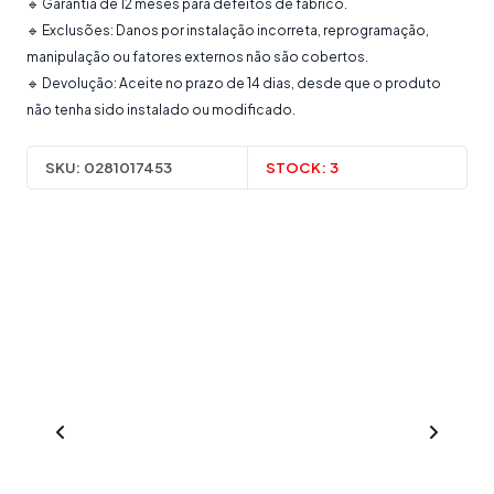
🔹 Garantia de 12 meses para defeitos de fabrico.
🔹 Exclusões: Danos por instalação incorreta, reprogramação,
manipulação ou fatores externos não são cobertos.
🔹 Devolução: Aceite no prazo de 14 dias, desde que o produto
não tenha sido instalado ou modificado.
SKU:
0281017453
STOCK:
3