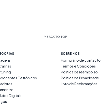
BACK TO TOP
EGORIAS
SOBRE NÓS
lagens
Formulário de contacto
ralinas
Termos e Condições
tuning
Politica de reembolso
ponentes Eletrónicos
Política de Privacidade
ladores
Livro de Reclamações
ramentas
utos Digitais
iços