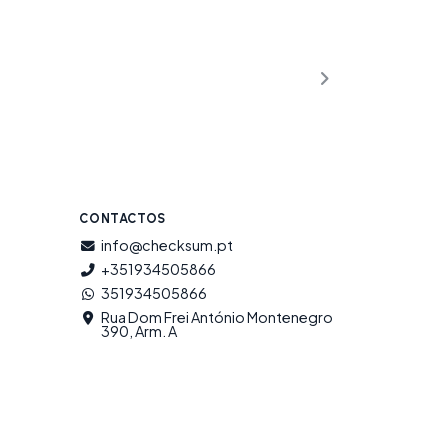
CONTACTOS
info@checksum.pt
+351934505866
351934505866
Rua Dom Frei António Montenegro
390, Arm. A