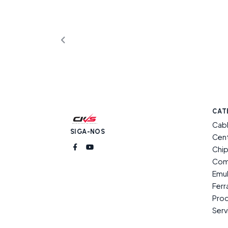
CAT
Cab
SIGA-NOS
Cent
Chip
Com
Emu
Fer
Prod
Serv