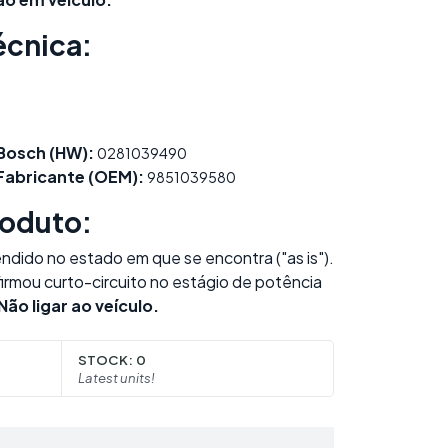
écnica:
Bosch (HW):
0281039490
abricante (OEM):
9851039580
roduto:
dido no estado em que se encontra ("as is").
firmou curto-circuito no estágio de potência
Não ligar ao veículo.
STOCK:
0
Latest units!