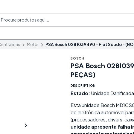
entralinas
Motor
PSA Bosch 0281039490 - Fiat Scudo - (NO
BOSCH
PSA Bosch 02810394
PEÇAS)
DESCRIPTION
Estado:
Unidade Danificada
Esta unidade Bosch MD1CS00
de eletrónica automóvel pa
(processadores, drivers, caix
unidade apresenta falha i
operacional para instalaç