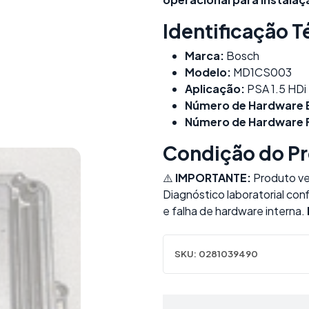
Identificação T
Marca:
Bosch
Modelo:
MD1CS003
Aplicação:
PSA 1.5 HDi
Número de Hardware 
Número de Hardware F
Condição do P
⚠️
IMPORTANTE:
Produto ven
Diagnóstico laboratorial con
e falha de hardware interna.
SKU:
0281039490