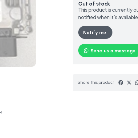
Out of stock
This product is currently 
notified when it's available
Notify me
Send us a message
Share this product
OM