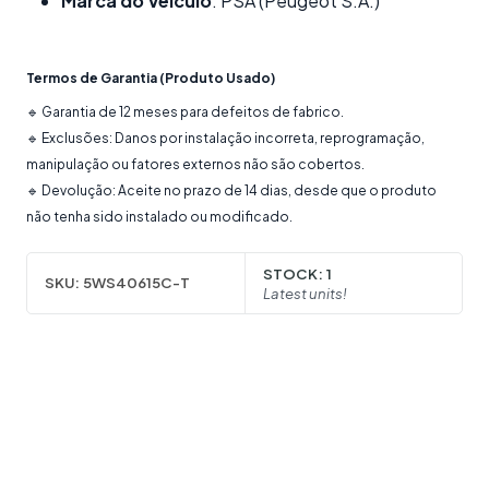
Marca do Veículo
: PSA (Peugeot S.A.)
Termos de Garantia (Produto Usado)
🔹 Garantia de 12 meses para defeitos de fabrico.
🔹 Exclusões: Danos por instalação incorreta, reprogramação,
manipulação ou fatores externos não são cobertos.
🔹 Devolução: Aceite no prazo de 14 dias, desde que o produto
não tenha sido instalado ou modificado.
STOCK:
1
SKU:
5WS40615C-T
Latest units!