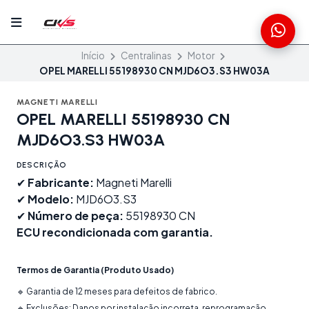
Início
Centralinas
Motor
OPEL MARELLI 55198930 CN MJD6O3.S3 HW03A
MAGNETI MARELLI
OPEL MARELLI 55198930 CN
MJD6O3.S3 HW03A
DESCRIÇÃO
✔
Fabricante:
Magneti Marelli
✔
Modelo:
MJD6O3.S3
✔
Número de peça:
55198930 CN
ECU recondicionada com garantia.
Termos de Garantia (Produto Usado)
🔹 Garantia de 12 meses para defeitos de fabrico.
🔹 Exclusões: Danos por instalação incorreta, reprogramação,