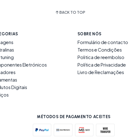
BACK TO TOP
EGORIAS
SOBRE NÓS
lagens
Formulário de contacto
ralinas
Termos e Condições
tuning
Politica de reembolso
ponentes Eletrónicos
Política de Privacidade
ladores
Livro de Reclamações
ramentas
utos Digitais
iços
MÉTODOS DE PAGAMENTO ACEITES