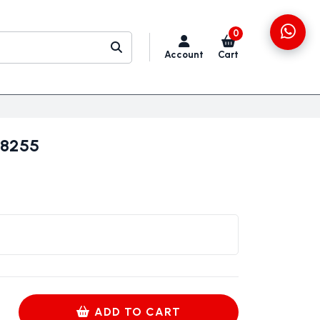
0
Account
Cart
08255
ADD TO CART