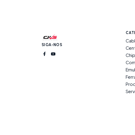
CAT
Cab
SIGA-NOS
Cent
Chip
Com
Emu
Fer
Prod
Serv