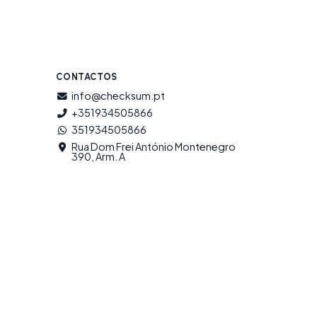
CONTACTOS
info@checksum.pt
+351934505866
351934505866
Rua Dom Frei António Montenegro
390, Arm. A