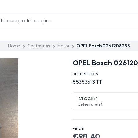
Home
Centralinas
Motor
OPEL Bosch 0261208255
OPEL Bosch 02612
DESCRIPTION
55353613 TT
STOCK:
1
Latest units!
PRICE
€98,40